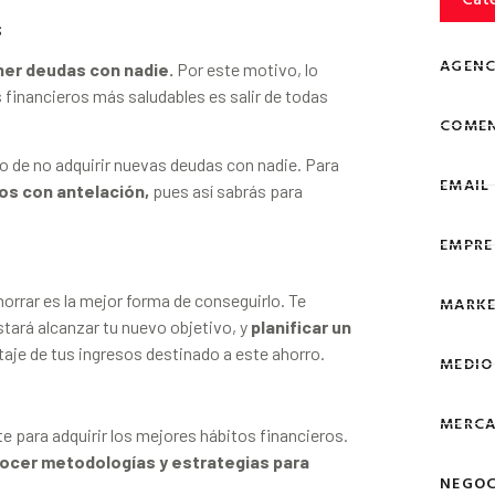
s
AGENC
ner deudas con nadie.
Por este motivo, lo
 financieros más saludables es salir de todas
COMEN
de no adquirir nuevas deudas con nadie. Para
EMAIL
tos con antelación,
pues así sabrás para
EMPRE
horrar es la mejor forma de conseguirlo. Te
MARKE
stará alcanzar tu nuevo objetivo, y
planificar un
ntaje de tus ingresos destinado a este ahorro.
MEDIO
MERCA
 para adquirir los mejores hábitos financieros.
ocer metodologías y estrategias para
NEGOC