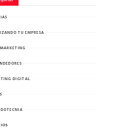
IAS
ZANDO TU EMPRESA
 MARKETING
NDEDORES
TING DIGITAL
S
DOTECNIA
IOS