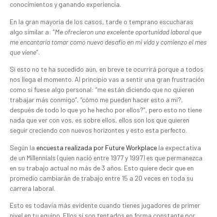
conocimientos y ganando experiencia.
En la gran mayoría de los casos, tarde o temprano escucharas
algo similar a: “
Me ofrecieron una excelente oportunidad laboral que
me encantaría tomar como nuevo desafío en mi vida y comienzo el mes
que viene
”.
Si esto no te ha sucedido aún, en breve te ocurrirá porque a todos
nos llega el momento. Al principio vas a sentir una gran frustración
como si fuese algo personal: “me están diciendo que no quieren
trabajar más conmigo”, “cómo me pueden hacer esto a mí?,
después de todo lo que yo he hecho por ellos?”, pero esto no tiene
nada que ver con vos, es sobre ellos, ellos son los que quieren
seguir creciendo con nuevos horizontes y esto esta perfecto.
Según la
encuesta realizada por Future Workplace
la expectativa
de un Millennials (quien nació entre 1977 y 1997) es que permanezca
en su trabajo actual no más de 3 años. Esto quiere decir que en
promedio cambiarán de trabajo entre 15 a 20 veces en toda su
carrera laboral.
Esto es todavía más evidente cuando tienes jugadores de primer
nivel en tu equipo. Ellos sí son tentados en forma constante por