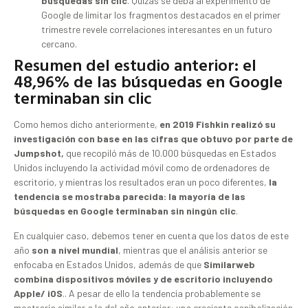
búsquedas sin clic
. Quizás se deba al experimento de
Google de limitar los fragmentos destacados en el primer
trimestre revele correlaciones interesantes en un futuro
cercano.
Resumen del estudio anterior: el
48,96% de las búsquedas en Google
terminaban sin clic
Como hemos dicho anteriormente,
en 2019 Fishkin realizó su
investigación con base en las cifras que obtuvo por parte de
Jumpshot,
que recopiló más de 10.000 búsquedas en Estados
Unidos incluyendo la actividad móvil como de ordenadores de
escritorio, y mientras los resultados eran un poco diferentes,
la
tendencia se mostraba parecida: la mayoría de las
búsquedas en Google terminaban sin ningún clic
.
En cualquier caso, debemos tener en cuenta que los datos de este
año
son a nivel mundial
, mientras que el análisis anterior se
enfocaba en Estados Unidos, además de que
Similarweb
combina dispositivos móviles y de escritorio incluyendo
Apple/ iOS
.. A pesar de ello la tendencia probablemente se
mostraría similar a la del año anterior: una creciente canibalización