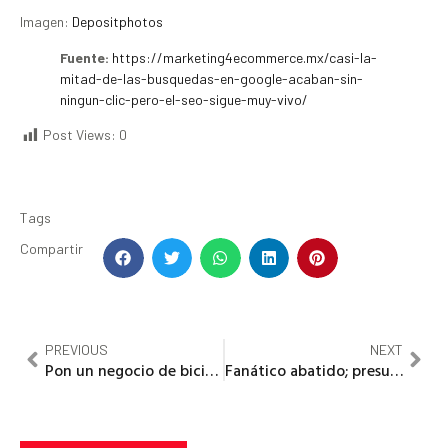
Imagen:
Depositphotos
Fuente:
https://marketing4ecommerce.mx/casi-la-
mitad-de-las-busquedas-en-google-acaban-sin-
ningun-clic-pero-el-seo-sigue-muy-vivo/
Post Views:
0
Tags
Compartir
PREVIOUS
NEXT
Pon un negocio de bicicletas personalizadas.
Fanático abatido; presume boletos para Spider-Man y se los roban