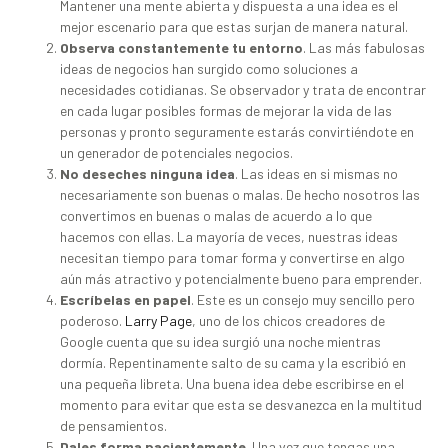
Mantener una mente abierta y dispuesta a una idea es el
mejor escenario para que estas surjan de manera natural.
Observa constantemente tu entorno
. Las más fabulosas
ideas de negocios han surgido como soluciones a
necesidades cotidianas. Se observador y trata de encontrar
en cada lugar posibles formas de mejorar la vida de las
personas y pronto seguramente estarás convirtiéndote en
un generador de potenciales negocios.
No deseches ninguna idea
. Las ideas en si mismas no
necesariamente son buenas o malas. De hecho nosotros las
convertimos en buenas o malas de acuerdo a lo que
hacemos con ellas. La mayoría de veces, nuestras ideas
necesitan tiempo para tomar forma y convertirse en algo
aún más atractivo y potencialmente bueno para emprender.
Escríbelas en papel
. Este es un consejo muy sencillo pero
poderoso.
Larry Page
, uno de los chicos creadores de
Google cuenta que su idea surgió una noche mientras
dormía. Repentinamente salto de su cama y la escribió en
una pequeña libreta. Una buena idea debe escribirse en el
momento para evitar que esta se desvanezca en la multitud
de pensamientos.
Dales forma pacientemente
. Una vez que tengas una