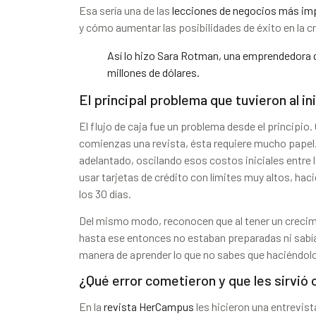
Esa sería una de las
lecciones de negocios más im
y cómo aumentar las posibilidades de éxito en la c
Así lo hizo Sara Rotman, una emprendedora 
millones de dólares.
El principal problema que tuvieron al in
El flujo de caja fue un problema desde el princip
comienzas una revista, ésta requiere mucho papel.
adelantado, oscilando esos costos iniciales entre 
usar tarjetas de crédito con límites muy altos, ha
los 30 días.
Del mismo modo, reconocen que al tener un crecim
hasta ese entonces no estaban preparadas ni sabía
manera de aprender lo que no sabes que haciéndol
¿Qué error cometieron y que les sirvió
En la
revista HerCampus
les hicieron una entrevis