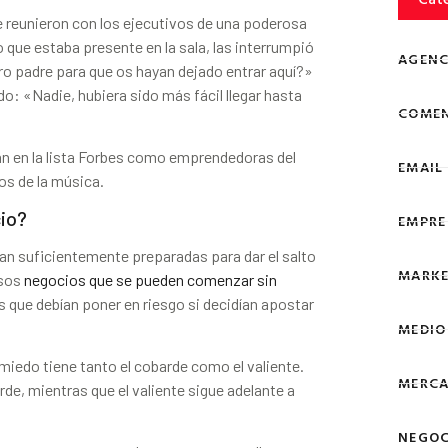
se reunieron con los ejecutivos de una poderosa
que estaba presente en la sala, las interrumpió
AGENC
o padre para que os hayan dejado entrar aquí?»
: «Nadie, hubiera sido más fácil llegar hasta
COMEN
ban en la lista Forbes como emprendedoras del
EMAIL
s de la música.
cio?
EMPRE
n suficientemente preparadas para dar el salto
MARKE
esos
negocios que se pueden comenzar sin
ros que debían poner en riesgo si decidían apostar
MEDIO
iedo tiene tanto el cobarde como el valiente.
MERCA
rde, mientras que el valiente sigue adelante a
NEGOC