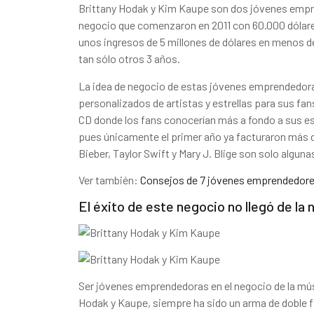
Brittany Hodak y Kim Kaupe son dos jóvenes empr
negocio que comenzaron en 2011 con 60.000 dólares
unos ingresos de 5 millones de dólares en menos de
tan sólo otros 3 años.
La idea de negocio de estas jóvenes emprendedora
personalizados de artistas y estrellas para sus fans.
CD donde los fans conocerían más a fondo a sus est
pues únicamente el primer año ya facturaron más de
Bieber, Taylor Swift y Mary J. Blige son solo alguna
Ver también:
Consejos de 7 jóvenes emprendedores 
El éxito de este negocio no llegó de la 
Ser jóvenes emprendedoras en el negocio de la músi
Hodak y Kaupe, siempre ha sido un arma de doble fi