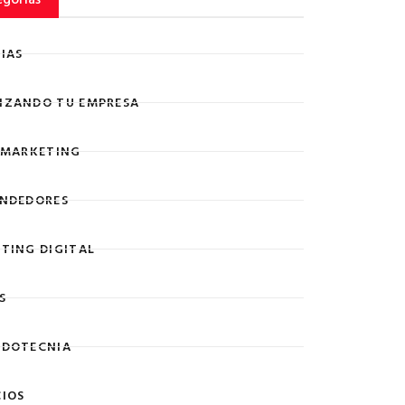
IAS
ZANDO TU EMPRESA
 MARKETING
NDEDORES
TING DIGITAL
S
DOTECNIA
IOS