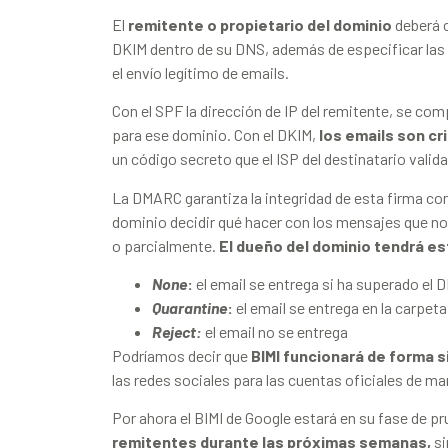
El
remitente o propietario del dominio
deberá c
DKIM dentro de su DNS, además de especificar las 
el envío legítimo de emails.
Con el SPF la dirección de IP del remitente, se com
para ese dominio. Con el DKIM,
los emails son cr
un código secreto que el ISP del destinatario vali
La DMARC garantiza la integridad de esta firma con
dominio decidir qué hacer con los mensajes que n
o parcialmente.
El dueño del dominio tendrá e
None
:
el email se entrega si ha superado el
Quarantine
:
el email se entrega en la carpet
Reject:
el email no se entrega
Podríamos decir que
BIMI funcionará de forma si
las redes sociales para las cuentas oficiales de ma
Por ahora el BIMI de Google estará en su fase de p
remitentes durante las próximas semanas,
si