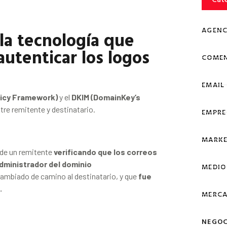
AGENC
la tecnología que
autenticar los logos
COMEN
EMAIL
licy Framework)
y el
DKIM (DomainKey’s
tre remitente y destinatario.
EMPRE
MARKE
n de un remitente
verificando que los correos
dministrador del dominio
MEDIO
cambiado de camino al destinatario, y que
fue
.
MERCA
NEGOC