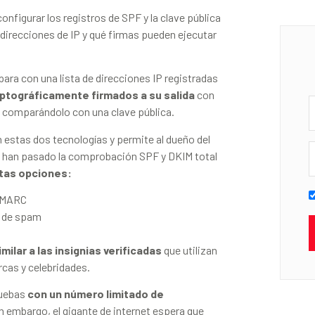
onfigurar los registros de SPF y la clave pública
direcciones de IP y qué firmas pueden ejecutar
para con una lista de direcciones IP registradas
iptográficamente firmados a su salida
con
da comparándolo con una clave pública.
 estas dos tecnologías y permite al dueño del
o han pasado la comprobación SPF y DKIM total
stas opciones:
 DMARC
a de spam
milar a las insignias verificadas
que utilizan
rcas y celebridades.
ruebas
con un número limitado de
n embargo, el gigante de internet espera que