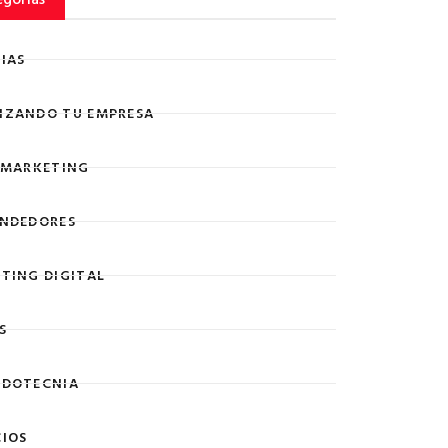
IAS
ZANDO TU EMPRESA
 MARKETING
NDEDORES
TING DIGITAL
S
DOTECNIA
IOS