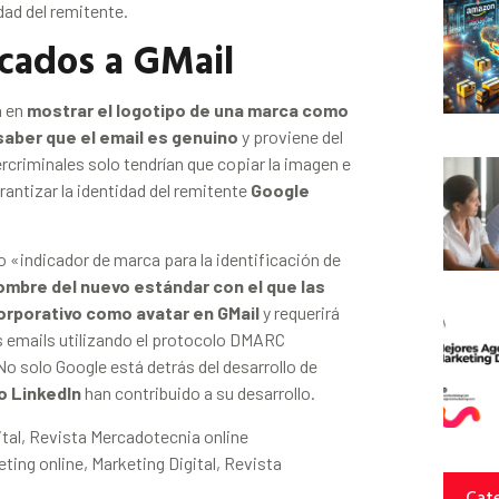
dad del remitente.
icados a GMail
a en
mostrar el logotipo de una marca como
 saber que el email es genuino
y proviene del
criminales solo tendrían que copiar la imagen e
rantizar la identidad del remitente
Google
o «indicador de marca para la identificación de
ombre del nuevo estándar con el que las
orporativo como avatar en GMail
y requerirá
 emails utilizando el protocolo DMARC
o solo Google está detrás del desarrollo de
o LinkedIn
han contribuido a su desarrollo.
Cate