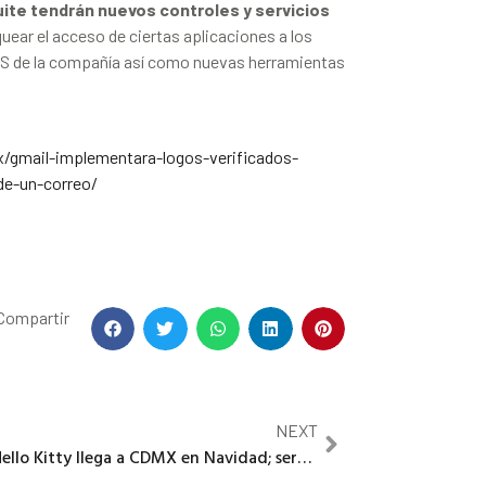
uite tendrán nuevos controles y servicios
uear el acceso de ciertas aplicaciones a los
iOS de la compañía así como nuevas herramientas
gmail-implementara-logos-verificados-
-de-un-correo/
Compartir
NEXT
Hello Kitty llega a CDMX en Navidad; será la primer cafetería oficial en Latinoamérica