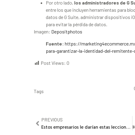
Por otro lado,
los administradores de G S
entre los que incluyen herramientas para bloq
datos de G Suite, administrar dispositivos 
para evitar la pérdida de datos.
Imagen:
Depositphotos
Fuente:
https://marketing4ecommerce.mx/
para-garantizar-la-identidad-del-remitente
Post Views:
0
Tags
PREVIOUS
Estos empresarios le darían estas lecciones de Negocios a su «yo emprendedor» más joven.