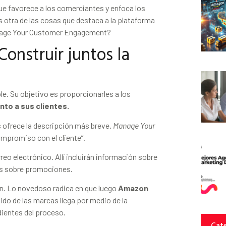
e favorece a los comerciantes y enfoca los
s otra de las cosas que destaca a la plataforma
Manage Your Customer Engagement?
Construir juntos la
e. Su objetivo es proporcionarles a los
to a sus clientes.
s ofrece la descripción más breve.
Manage Your
ompromiso con el cliente”.
o electrónico. Allí incluirán información sobre
as sobre promociones.
ún. Lo novedoso radica en que luego
Amazon
nido de las marcas llega por medio de la
dientes del proceso.
Cate