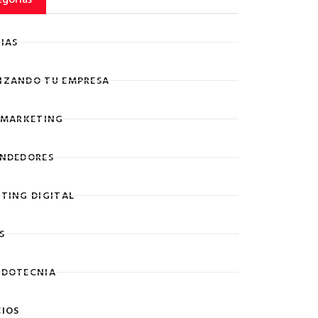
IAS
ZANDO TU EMPRESA
 MARKETING
NDEDORES
TING DIGITAL
S
DOTECNIA
IOS