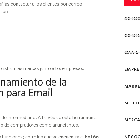
añías contactar a los clientes por correo
nzar:
AGENC
COMEN
EMAIL
nstruir las marcas junto a las empresas.
EMPRE
onamiento de la
MARKE
 para Email
MEDIO
 de intermediario. A través de esta herramienta
MERCA
nto de compradores como anunciantes.
NEGOC
as funciones; entre las que se encuentra el
botón