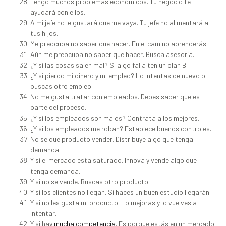
Tengo muchos problemas económicos. Tu negocio te
ayudará con ellos.
A mi jefe no le gustará que me vaya. Tu jefe no alimentará a
tus hijos.
Me preocupa no saber que hacer. En el camino aprenderás.
Aún me preocupa no saber que hacer. Busca asesoría.
¿Y si las cosas salen mal? Si algo falla ten un plan B.
¿Y si pierdo mi dinero y mi empleo? Lo intentas de nuevo o
buscas otro empleo.
No me gusta tratar con empleados. Debes saber que es
parte del proceso.
¿Y si los empleados son malos? Contrata a los mejores.
¿Y si los empleados me roban? Establece buenos controles.
No se que producto vender. Distribuye algo que tenga
demanda.
Y si el mercado esta saturado. Innova y vende algo que
tenga demanda.
Y si no se vende. Buscas otro producto.
Y si los clientes no llegan. Si haces un buen estudio llegarán.
Y si no les gusta mi producto. Lo mejoras y lo vuelves a
intentar.
Y si hay
mucha competencia
. Es porque estás en un mercado