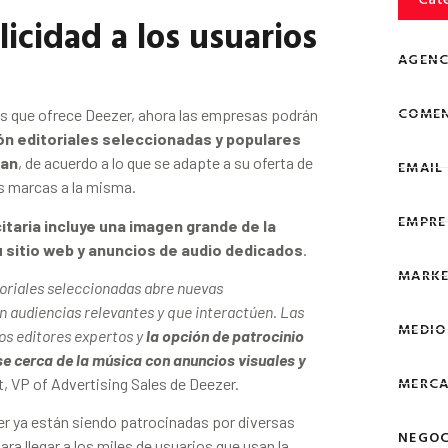
icidad a los usuarios
AGENC
COMEN
das que ofrece Deezer, ahora las empresas podrán
ión editoriales seleccionadas y populares
ran
, de acuerdo a lo que se adapte a su oferta de
EMAIL
sus marcas a la misma.
EMPRE
citaria incluye una imagen grande de la
 sitio web y anuncios de audio dedicados
.
MARKE
toriales seleccionadas abre nuevas
 audiencias relevantes y que interactúen. Las
MEDIO
os editores expertos y
la opción de patrocinio
e cerca de la música con anuncios visuales y
MERCA
t, VP of Advertising Sales de Deezer.
er ya están siendo patrocinadas por diversas
NEGOC
a llegar a los miles de usuarios que usan la