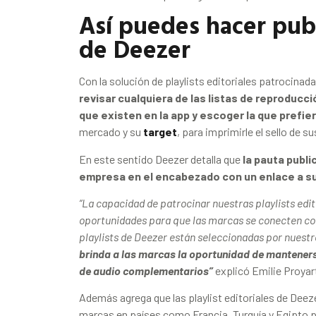
Así puedes hacer publ
de Deezer
Con la solución de playlists editoriales patrocina
revisar cualquiera de las listas de reproducc
que existen en la app y escoger la que prefie
mercado y su
target
, para imprimirle el sello de 
En este sentido Deezer detalla que
la pauta publi
empresa en el encabezado con un enlace a su
“La capacidad de patrocinar nuestras playlists edi
oportunidades para que las marcas se conecten con
playlists de Deezer están seleccionadas por nuestr
brinda a las marcas la oportunidad de manteners
de audio complementarios”
explicó Emilie Proyar
Además agrega que las playlist editoriales de Deez
marcas en países como Francia, Turquía y Egipto par