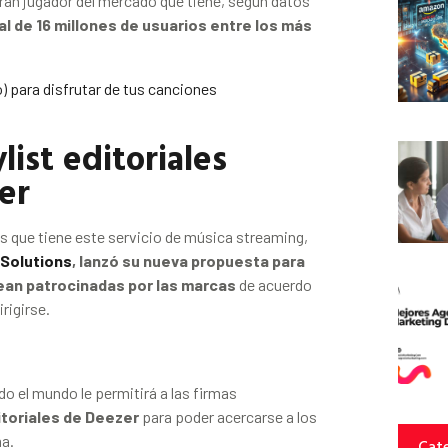
ran jugador del mercado que tiene, según datos
 de 16 millones de usuarios entre los más
.
) para disfrutar de tus canciones
list editoriales
er
s que tiene este servicio de música streaming,
 Solutions
, lanzó su nueva propuesta para
 sean patrocinadas por las marcas
de acuerdo
irigirse.
o el mundo le permitirá a las firmas
itoriales de Deezer
para poder acercarse a los
ma.
Cate