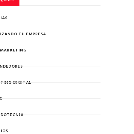
IAS
ZANDO TU EMPRESA
 MARKETING
NDEDORES
TING DIGITAL
S
DOTECNIA
IOS