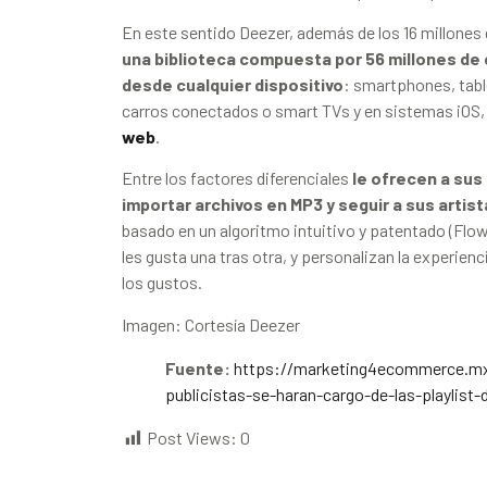
En este sentido Deezer, además de los 16 millones
una biblioteca compuesta por 56 millones de
desde cualquier dispositivo
: smartphones, tabl
carros conectados o smart TVs y en sistemas iOS,
web
.
Entre los factores diferenciales
le ofrecen a sus 
importar archivos en MP3 y seguir a sus artis
basado en un algoritmo intuitivo y patentado (Flow
les gusta una tras otra, y personalizan la experi
los gustos.
Imagen: Cortesía Deezer
Fuente:
https://marketing4ecommerce.mx/p
publicistas-se-haran-cargo-de-las-playlist-
Post Views:
0