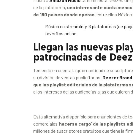
Music o
Amazon Music
también está Deezer. Un g
de la plataforma,
una interesante
cuota mensual
de 180 países donde operan
, entre ellos México
Música en streaming: 8 plataformas (de pago
favoritas online
Llegan las nuevas play
patrocinadas de Deez
Teniendo en cuenta la gran cantidad de suscriptore
su división de ventas publicitarias,
Deezer Brand
que las playlist editoriales de la plataforma
a los intereses de las audiencias a las que quieren d
Esta alternativa disponible para anunciantes de tod
comerciales ‘
hacerse cargo’ de las playlists ed
millones de suscriptores gratuitos que tiene la fir