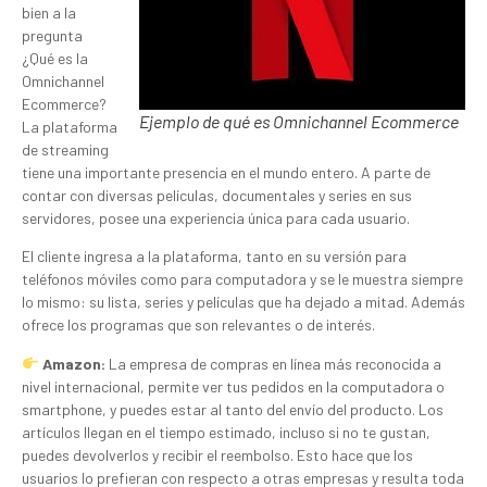
bien a la
pregunta
¿Qué es la
Omnichannel
Ecommerce?
Ejemplo de qué es Omnichannel Ecommerce
La plataforma
de streaming
tiene una importante presencia en el mundo entero. A parte de
contar con diversas películas, documentales y series en sus
servidores, posee una experiencia única para cada usuario.
El cliente ingresa a la plataforma, tanto en su versión para
teléfonos móviles como para computadora y se le muestra siempre
lo mismo: su lista, series y películas que ha dejado a mitad. Además
ofrece los programas que son relevantes o de interés.
Amazon:
La empresa de compras en línea más reconocida a
nivel internacional, permite ver tus pedidos en la computadora o
smartphone, y puedes estar al tanto del envío del producto. Los
artículos llegan en el tiempo estimado, incluso si no te gustan,
puedes devolverlos y recibir el reembolso. Esto hace que los
usuarios lo prefieran con respecto a otras empresas y resulta toda