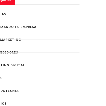
IAS
ZANDO TU EMPRESA
 MARKETING
NDEDORES
TING DIGITAL
S
DOTECNIA
IOS