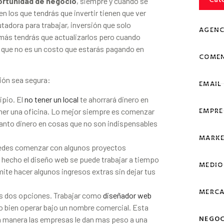
ortunidad de negocio
, siempre y cuando se
n los que tendrás que invertir tienen que ver
adora para trabajar, inversión que solo
AGENC
amás tendrás que actualizarlos pero cuando
 que no es un costo que estarás pagando en
COMEN
ión sea segura:
EMAIL
ipio. El
no tener un local
te ahorrará dinero en
EMPRE
tener una oficina. Lo mejor siempre es comenzar
tanto dinero en cosas que no son indispensables
MARKE
edes comenzar con algunos proyectos
 hecho el diseño web se puede trabajar a tiempo
MEDIO
rmite hacer algunos ingresos extras sin dejar tus
MERCA
nes dos opciones. Trabajar como
diseñador web
o bien operar bajo un nombre comercial. Esta
NEGOC
a manera las empresas le dan mas peso a una