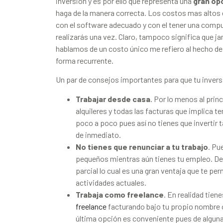
inversión y es por ello que representa una
gran op
haga de la manera correcta. Los costos mas altos e
con el software adecuado y con el tener una comput
realizarás una vez. Claro, tampoco significa que j
hablamos de un costo único me refiero al hecho de
forma recurrente.
Un par de consejos importantes para que tu invers
Trabajar desde casa
. Por lo menos al princ
alquileres y todas las facturas que implica 
poco a poco pues así no tienes que invertir 
de inmediato.
No tienes que renunciar a tu trabajo
. Pu
pequeños mientras aún tienes tu empleo. De
parcial lo cual es una gran ventaja que te pe
actividades actuales.
Trabaja como freelance
. En realidad tie
freelance
facturando bajo tu propio nombre 
última opción es conveniente pues de algun