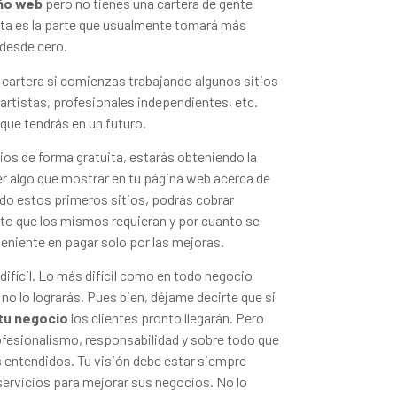
eño web
pero no tienes una cartera de gente
ta es la parte que usualmente tomará más
desde cero.
 cartera si comienzas trabajando algunos sitios
rtistas, profesionales independientes, etc.
que tendrás en un futuro.
ios de forma gratuita, estarás obteniendo la
ner algo que mostrar en tu página web acerca de
uido estos primeros sitios, podrás cobrar
to que los mismos requieran y por cuanto se
veniente en pagar solo por las mejoras.
 difícil. Lo más difícil como en todo negocio
 no lo lograrás. Pues bien, déjame decirte que si
tu negocio
los clientes pronto llegarán. Pero
ofesionalismo, responsabilidad y sobre todo que
s entendidos. Tu visión debe estar siempre
 servicios para mejorar sus negocios. No lo