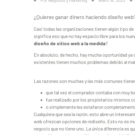
Por
Negocios y Marketing
enero 15, 2022
¿Quieres ganar dinero haciendo diseño web
Casi todas las organizaciones tienen algún tipo de
significa eso que no hay espacio libre para los nu
diseño de sitios web a la medida
?
En absoluto, de hecho, hay mucha oportunidad ya q
existentes tienen muchos problemas debido al mal 
Las razones son muchas y las más comunes tienen
que tal vez el comprador contaba con muy b
fue realizado por los propietarios mismos c
o simplemente les estafaron completamente
Cualquiera que sea la razón, esto abre un interesa
web ofrezcan opciones de rediseño. Esto no es muy
negocio que no tiene uno. La única diferencia es q