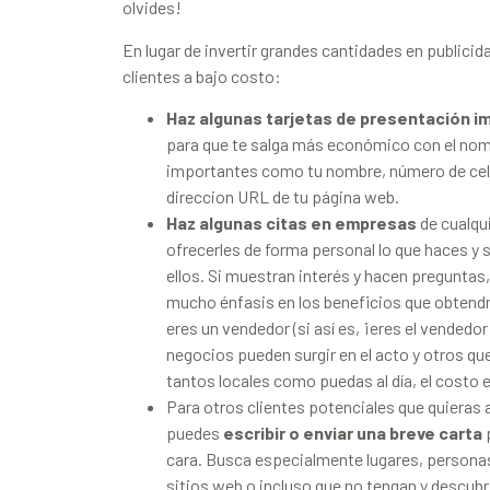
olvides!
En lugar de invertir grandes cantidades en publici
clientes a bajo costo:
Haz algunas tarjetas de presentación i
para que te salga más económico con el nomb
importantes como tu nombre, número de celul
direccion URL de tu página web.
Haz algunas citas en empresas
de cualqu
ofrecerles de forma personal lo que haces y 
ellos. Si muestran interés y hacen preguntas,
mucho énfasis en los beneficios que obtendr
eres un vendedor (si así es, ¡eres el vended
negocios pueden surgir en el acto y otros que
tantos locales como puedas al día, el costo 
Para otros clientes potenciales que quieras 
puedes
escribir o enviar una breve carta
p
cara. Busca especialmente lugares, persona
sitios web o incluso que no tengan y descubr