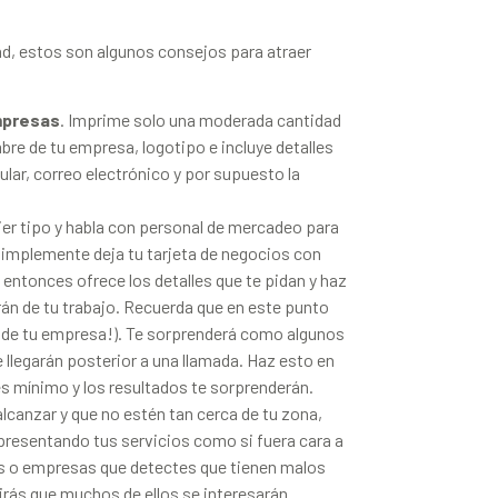
dad, estos son algunos consejos para atraer
mpresas
. Imprime solo una moderada cantidad
re de tu empresa, logotipo e incluye detalles
ar, correo electrónico y por supuesto la
ier tipo y habla con personal de mercadeo para
simplemente deja tu tarjeta de negocios con
 entonces ofrece los detalles que te pidan y haz
án de tu trabajo. Recuerda que en este punto
or de tu empresa!). Te sorprenderá como algunos
 llegarán posterior a una llamada. Haz esto en
es mínimo y los resultados te sorprenderán.
alcanzar y que no estén tan cerca de tu zona,
resentando tus servicios como si fuera cara a
s o empresas que detectes que tienen malos
irás que muchos de ellos se interesarán.